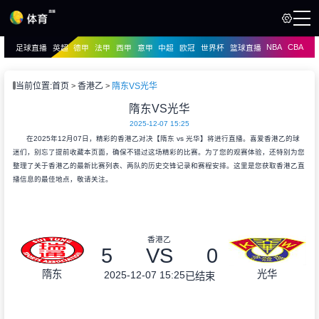
NBA
CBA
足球直播
英超
德甲
法甲
西甲
意甲
中超
欧冠
世界杯
篮球直播
页
直播
直播
当前位置:
首页
香港乙
隋东VS光华
隋东VS光华
2025-12-07 15:25
在2025年12月07日，精彩的香港乙对决【隋东 vs 光华】将进行直播。喜爱香港乙的球
迷们，别忘了提前收藏本页面，确保不错过这场精彩的比赛。为了您的观赛体验，还特别为您
整理了关于香港乙的最新比赛列表、两队的历史交锋记录和赛程安排。这里是您获取香港乙直
播信息的最佳地点，敬请关注。
香港乙
5
VS
0
隋东
光华
2025-12-07 15:25
已结束