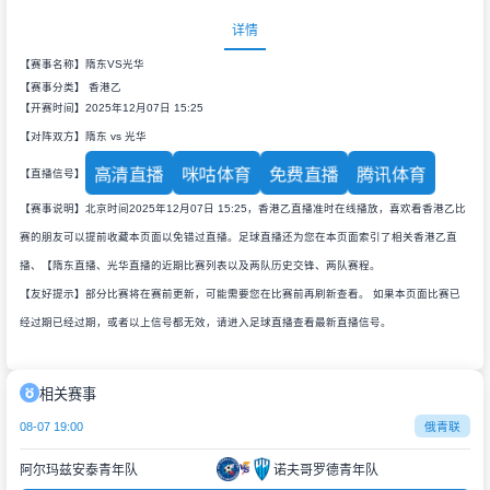
详情
【赛事名称】隋东VS光华
【赛事分类】
香港乙
【开赛时间】2025年12月07日 15:25
【对阵双方】隋东 vs 光华
高清直播
咪咕体育
免费直播
腾讯体育
【直播信号】
【赛事说明】北京时间2025年12月07日 15:25，香港乙直播准时在线播放，喜欢看香港乙比
赛的朋友可以提前收藏本页面以免错过直播。足球直播还为您在本页面索引了相关香港乙直
播、【隋东直播、光华直播的近期比赛列表以及两队历史交锋、两队赛程。
【友好提示】部分比赛将在赛前更新，可能需要您在比赛前再刷新查看。 如果本页面比赛已
经过期已经过期，或者以上信号都无效，请进入足球直播查看最新直播信号。
相关赛事
08-07 19:00
俄青联
阿尔玛兹安泰青年队
诺夫哥罗德青年队