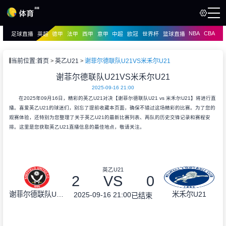
NBA
CBA
足球直播
英超
德甲
法甲
西甲
意甲
中超
欧冠
世界杯
篮球直播
页
直播
直播
当前位置:
首页
英乙U21
谢菲尔德联队U21VS米禾尔U21
谢菲尔德联队U21VS米禾尔U21
2025-09-16 21:00
在2025年09月16日，精彩的英乙U21对决【谢菲尔德联队U21 vs 米禾尔U21】将进行直
播。喜爱英乙U21的球迷们，别忘了提前收藏本页面，确保不错过这场精彩的比赛。为了您的
观赛体验，还特别为您整理了关于英乙U21的最新比赛列表、两队的历史交锋记录和赛程安
排。这里是您获取英乙U21直播信息的最佳地点，敬请关注。
英乙U21
2
VS
0
谢菲尔德联队U21
米禾尔U21
2025-09-16 21:00
已结束