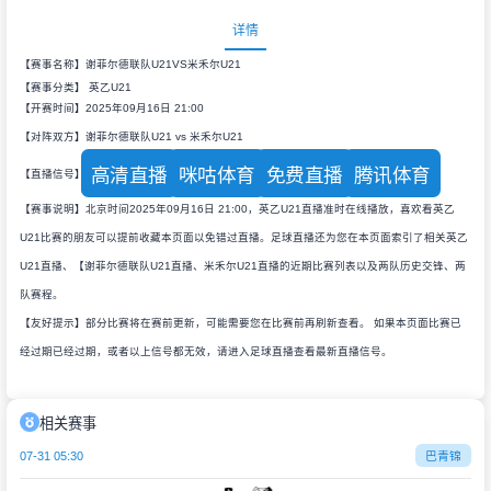
详情
【赛事名称】谢菲尔德联队U21VS米禾尔U21
【赛事分类】
英乙U21
【开赛时间】2025年09月16日 21:00
【对阵双方】谢菲尔德联队U21 vs 米禾尔U21
高清直播
咪咕体育
免费直播
腾讯体育
【直播信号】
【赛事说明】北京时间2025年09月16日 21:00，英乙U21直播准时在线播放，喜欢看英乙
U21比赛的朋友可以提前收藏本页面以免错过直播。足球直播还为您在本页面索引了相关英乙
U21直播、【谢菲尔德联队U21直播、米禾尔U21直播的近期比赛列表以及两队历史交锋、两
队赛程。
【友好提示】部分比赛将在赛前更新，可能需要您在比赛前再刷新查看。 如果本页面比赛已
经过期已经过期，或者以上信号都无效，请进入足球直播查看最新直播信号。
相关赛事
07-31 05:30
巴青锦