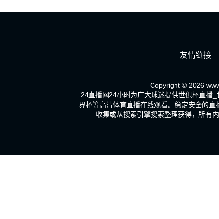
友情链接
Copyright © 2026 www.
24直播网24小时为广大球迷提供世俱杯直播
界杯等高清体育直播在线观看。稳定安全的直
收集或从搜索引擎搜索整理获得，所有内